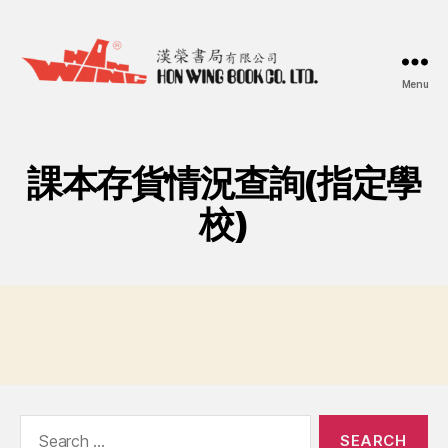
Menu
漢
榮
書
局
課本存貨情況查詢(指定學
Hon
Wing
校)
Book
Co.
Ltd.
Search
for: