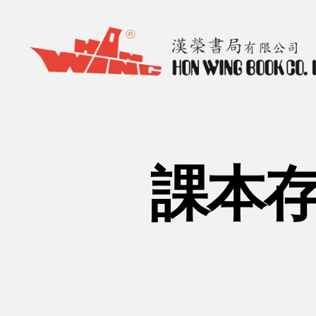
漢
榮
書
局
Hon
課本存
Wing
Book
Co.
Ltd.