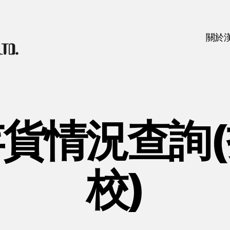
關於
貨情況查詢
校)