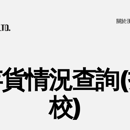
關於
貨情況查詢
校)