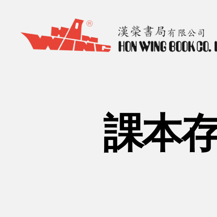
漢
榮
書
局
Hon
課本存
Wing
Book
Co.
Ltd.