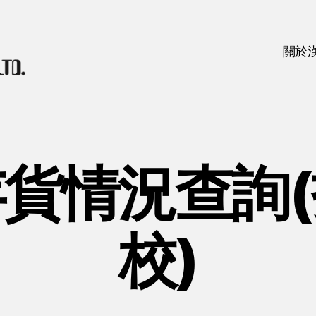
關於
貨情況查詢
校)