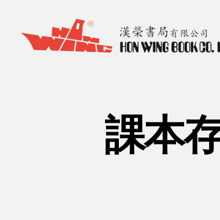
漢
榮
書
局
Hon
課本存
Wing
Book
Co.
Ltd.