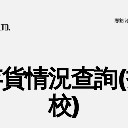
關於
貨情況查詢
校)