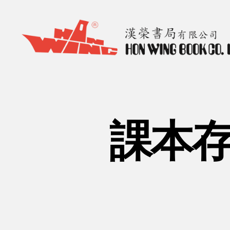
漢
榮
書
局
Hon
課本存
Wing
Book
Co.
Ltd.