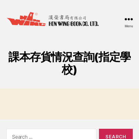
Menu
漢
榮
書
局
課本存貨情況查詢(指定學
Hon
Wing
校)
Book
Co.
Ltd.
Search
for: