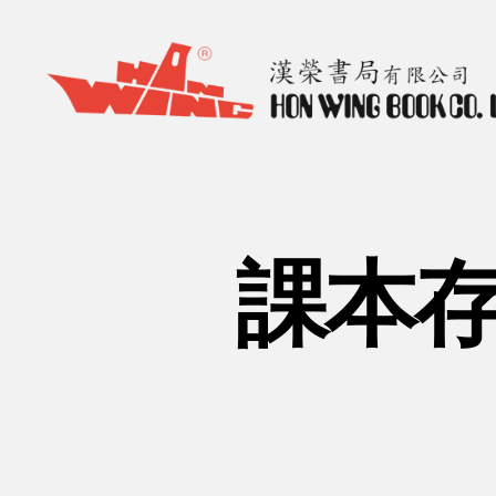
漢
榮
書
局
Hon
課本存
Wing
Book
Co.
Ltd.