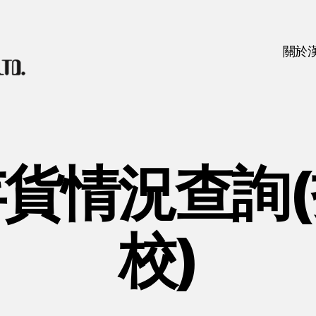
關於
貨情況查詢
校)