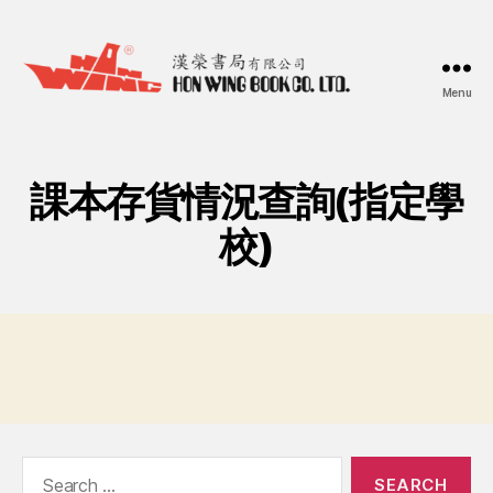
Menu
漢
榮
書
局
課本存貨情況查詢(指定學
Hon
Wing
校)
Book
Co.
Ltd.
Search
for: