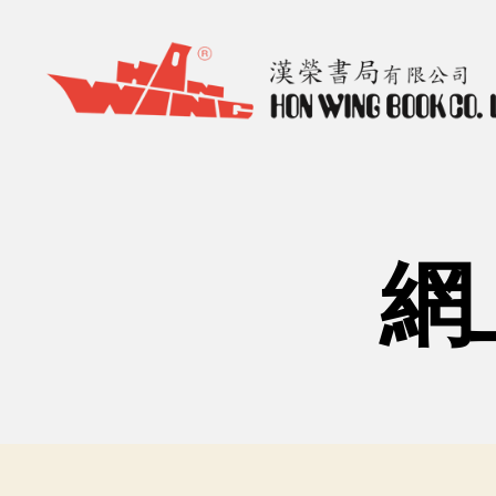
漢
榮
書
局
Hon
網
Wing
Book
Co.
Ltd.